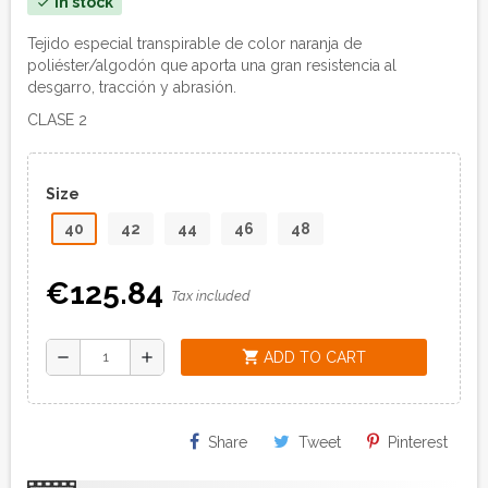
In stock
check
Tejido especial transpirable de color naranja de
poliéster/algodón que aporta una gran resistencia al
desgarro, tracción y abrasión.
CLASE 2
Size
40
42
44
46
48
€125.84
Tax included
shopping_cart
remove
add
ADD TO CART
Share
Tweet
Pinterest