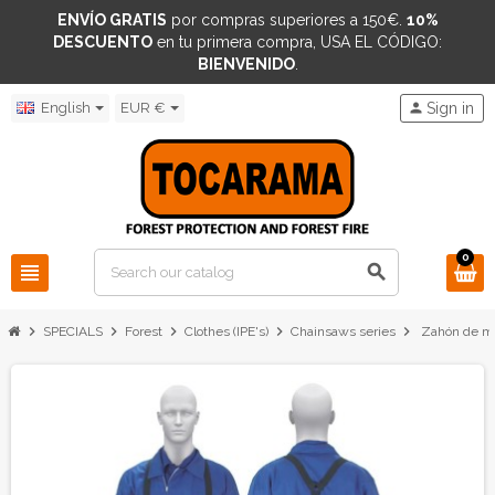
ENVÍO GRATIS
por compras superiores a 150€.
10%
DESCUENTO
en tu primera compra, USA EL CÓDIGO:
BIENVENIDO
.
English
EUR €
person
Sign in
0
view_headline
search
chevron_right
chevron_right
chevron_right
chevron_right
chevron_right
SPECIALS
Forest
Clothes (IPE's)
Chainsaws series
Zahón de mo